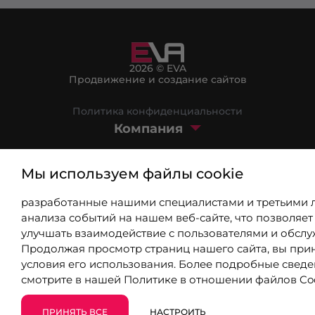
2026 © EVA
Продвижение и создание сайтов
Политика конфиденциальности
Компания
Маркетплейс
Мы используем файлы cookie
Блог
разработанные нашими специалистами и третьими 
8 (800) 301-39-03
анализа событий на нашем веб-сайте, что позволяет
улучшать взаимодействие с пользователями и обслу
Продолжая просмотр страниц нашего сайта, вы при
info@9310802.ru
условия его использования. Более подробные свед
смотрите в нашей
Политике в отношении файлов Co
Чебоксары, ул. Хузангая, 14
ПРИНЯТЬ ВСЕ
НАСТРОИТЬ