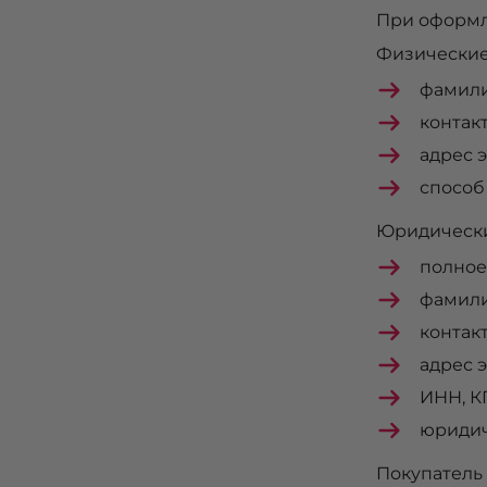
При оформл
Физические
фамили
контак
адрес 
способ
Юридически
полное
фамили
контак
адрес 
ИНН, К
юридич
Покупатель