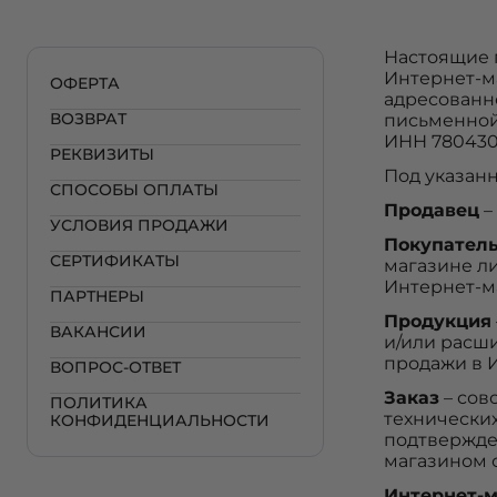
Настоящие 
Интернет-ма
ОФЕРТА
адресованн
ВОЗВРАТ
письменной 
ИНН 7804301
РЕКВИЗИТЫ
Под указан
СПОСОБЫ ОПЛАТЫ
Продавец
–
УСЛОВИЯ ПРОДАЖИ
Покупател
СЕРТИФИКАТЫ
магазине л
Интернет-м
ПАРТНЕРЫ
Продукция
ВАКАНСИИ
и/или расш
продажи в 
ВОПРОС-ОТВЕТ
Заказ
– сов
ПОЛИТИКА
технически
КОНФИДЕНЦИАЛЬНОСТИ
подтвержде
магазином 
Интернет-м