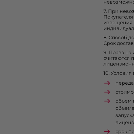
невозможно
7. При нев
Покупателя
извещения 
индивидуал
8. Способ д
Срок достав
9. Права н
считаются 
лицензионн
10. Условия
переда
стоимо
объем 
объеме
запуск
лиценз
срок п