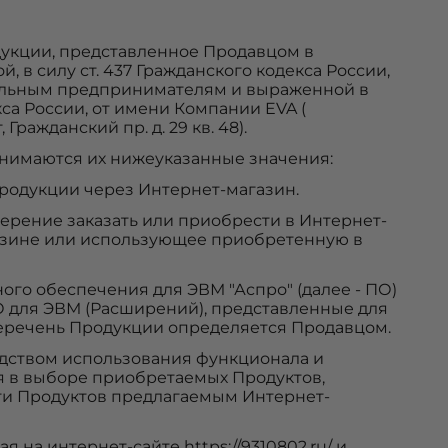
дукции, представленное Продавцом в
 в силу ст. 437 Гражданского кодекса России,
альным предпринимателям и выраженной в
екса России, от имени Компании EVA (
ражданский пр. д. 29 кв. 48).
нимаются их нижеуказанные значения:
одукции через Интернет-магазин.
рение заказать или приобрести в Интернет-
азине или использующее приобретенную в
го обеспечения для ЭВМ "Аспро" (далее - ПО)
 для ЭВМ (Расширений), представленные для
Перечень Продукции определяется Продавцом.
едством использования функционала и
 в выборе приобретаемых Продуктов,
ти Продуктов предлагаемым Интернет-
ая на интернет-сайте
https://9310802.ru/
и