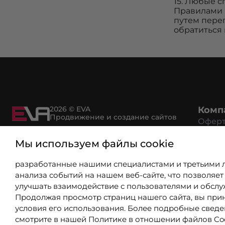
15. Любые 
Правилами 
путем перег
обратиться 
2026 © EVA
Комп
Продвижение и создание сайтов
Офер
Возвр
Мы используем файлы cookie
Рекви
Политика конфиденциальности
Спосо
разработанные нашими специалистами и третьими 
Услов
анализа событий на нашем веб-сайте, что позволяет
Серти
улучшать взаимодействие с пользователями и обслу
Партн
Продолжая просмотр страниц нашего сайта, вы при
Вакан
условия его использования. Более подробные свед
Вопро
смотрите в нашей
Политике в отношении файлов Co