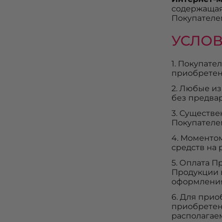
содержащая
Покупателе
УСЛО
1. Покупат
приобретен
2. Любые и
без предва
3. Существ
Покупателем
4. Моменто
средств на 
5. Оплата 
Продукции 
оформления
6. Для при
приобретен
располагаем