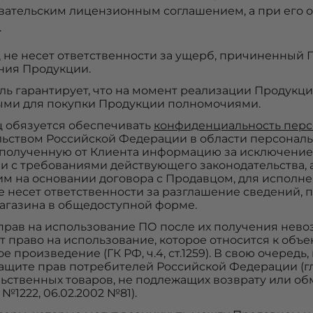
вательским лицензионным соглашением, а при его о
.
ец не несет ответственности за ущерб, причиненный
ния Продукции.
ель гарантирует, что на момент реализации Продукц
ми для покупки Продукции полномочиями.
ц обязуется обеспечивать
конфиденциальность перс
льством Российской Федерации в области персональ
 полученную от Клиента информацию за исключени
и с требованиями действующего законодательства, а
м на основании договора с Продавцом, для исполне
е несет ответственности за разглашение сведений, 
агазина в общедоступной форме.
 прав на использование ПО после их получения невоз
 право на использование, которое относится к объек
е произведение (ГК РФ, ч.4, ст.1259). В свою очеред
ащите прав потребителей Российской Федерации (гл. 2
ьственных товаров, не подлежащих возврату или об
8 №1222, 06.02.2002 №81).