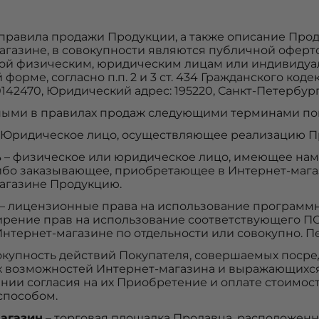
правила продажи Продукции, а также описание Про
газине, в совокупности являются публичной офертой,
ой физическим, юридическим лицам или индивиду
форме, согласно п.п. 2 и 3 ст. 434 Гражданского код
42470, Юридический адрес: 195220, Санкт-Петербург, Г
ными в правилах продаж следующими терминами по
 Юридическое лицо, осуществляющее реализацию Пр
ь
– физическое или юридическое лицо, имеющее наме
ибо заказывающее, приобретающее в Интернет-маг
агазине Продукцию.
– лицензионные права на использование программно
ирение прав на использование соответствующего ПО
Интернет-магазине по отдельности или совокупно. 
окупность действий Покупателя, совершаемых поср
х возможностей Интернет-магазина и выражающихся
нии согласия на их Приобретение и оплате стоимос
способом.
агазин
– торговая площадка Продавца, расположенн