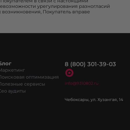
 Покупателем в связи с настоящими
невозможности урегулирования разногласий
х возникновения, Покупатель вправе
Блог
8 (800) 301-39-03
Маркетинг
Поисковая оптимизация
info@9310802.ru
Полезные сервисы
Сео аудиты
в cookie разрешить на сайте.
Чебоксары, ул. Хузангая, 14