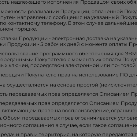
сть надлежащего исполнения Продавцом своих обяз
озможности реализации Продукции, оплаченной Поку
 путем направления сообщения на указанный Покупа
по контактному телефону. В этом случае дальнейши
ьном порядке.
оставки Продукции - электронная доставка на указа
ки Продукции - 5 рабочих дней с момента оплаты Пр
а использование программного обеспечения для ЭВМ
переданными Покупателю с момента их оплаты Поку
ых ключей, посредством электронной или почтовой 
 передачи Покупателю прав на использование ПО дл
ча осуществляется на основе простой (неисключите
сть передаваемых прав определяется Описанием П
передаваемых прав определяется Описанием Продук
 включающем право на воспроизведение, ограничен
а. Объем передаваемых прав ограничивается услови
ионного соглашения в случае, если такое соглашени
ередачи прав и территория, на которую передаются