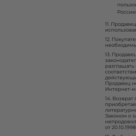
пользо
России
11. Продав
использова
12. Покупат
необходимы
13. Продаве
законодате
разглашать
соответстви
действующи
Продавец н
Интернет-м
14. Возврат
приобретает
литературно
Законом о з
непродовол
от 20.10.199