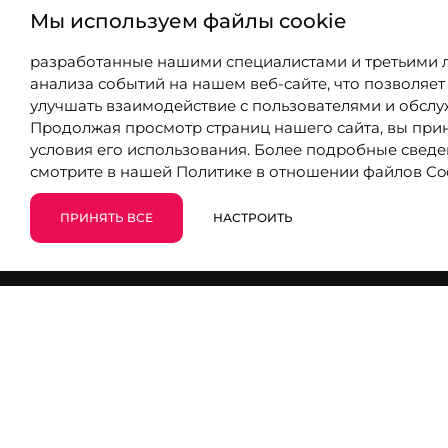
Мы используем файлы cookie
разработанные нашими специалистами и третьими 
анализа событий на нашем веб-сайте, что позволяет
2026 © EVA
улучшать взаимодействие с пользователями и обслу
Продвижение и создание сайтов
Продолжая просмотр страниц нашего сайта, вы при
условия его использования. Более подробные свед
Политика конфиденциальности
смотрите в нашей
Политике в отношении файлов Co
Компания
Маркетплейс
ПРИНЯТЬ ВСЕ
НАСТРОИТЬ
Блог
8 (800) 301-39-03
info@9310802.ru
Чебоксары, ул. Хузангая, 14